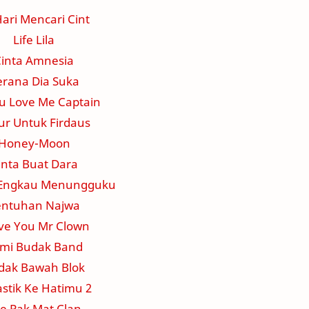
Hari Mencari Cint
Life Lila
inta Amnesia
erana Dia Suka
u Love Me Captain
ur Untuk Firdaus
Honey-Moon
inta Buat Dara
Engkau Menungguku
entuhan Najwa
ove You Mr Clown
mi Budak Band
dak Bawah Blok
stik Ke Hatimu 2
e Pak Mat Clan