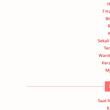
H
7 H
Bi
R
Sekali
Ter
Wanit
Kera
My
Saat K
K