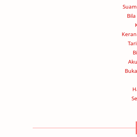
Suami
Bila
Kerana
Tar
B
Aku
Buka
H
Se