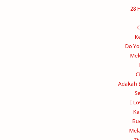
28 
C
K
Do Yo
Mel
C
Adakah 
S
I L
Ka
Bu
Mela
Th