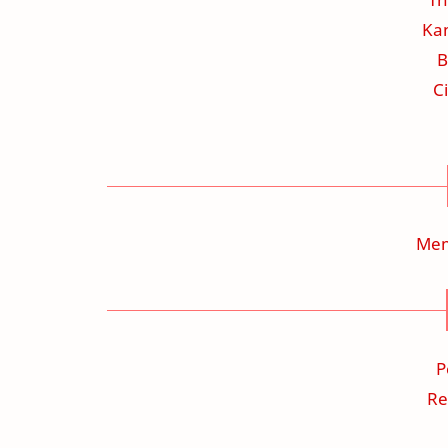
Ka
B
C
Mem
P
Re