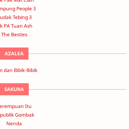
mpung People 3
udak Tebing 3
ik PA Tuan Ash
The Besties
AZALEA
 dan Bibik-Bibik
SAKURA
erempuan Itu
publik Gombak
Nenda