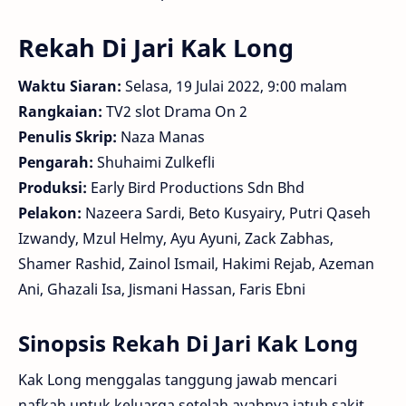
Rekah Di Jari Kak Long
Waktu Siaran:
Selasa, 19 Julai 2022, 9:00 malam
Rangkaian:
TV2 slot Drama On 2
Penulis Skrip:
Naza Manas
Pengarah:
Shuhaimi Zulkefli
Produksi:
Early Bird Productions Sdn Bhd
Pelakon:
Nazeera Sardi, Beto Kusyairy, Putri Qaseh
Izwandy, Mzul Helmy, Ayu Ayuni, Zack Zabhas,
Shamer Rashid, Zainol Ismail, Hakimi Rejab, Azeman
Ani, Ghazali Isa, Jismani Hassan, Faris Ebni
Sinopsis Rekah Di Jari Kak Long
Kak Long menggalas tanggung jawab mencari
nafkah untuk keluarga setelah ayahnya jatuh sakit.