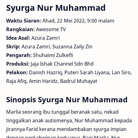
Syurga Nur Muhammad
Waktu Siaran:
Ahad, 22 Mei 2022, 9:00 malam
Rangkaian:
Awesome TV
Idea Asal:
Azura Zamri
Skrip:
Azura Zamri, Suzanna Zaily Zin
Pengarah:
Shuhaimi Zulkefli
Produksi:
Jaja Ishak Channel Sdn Bhd
Pelakon:
Danish Hazriq, Puteri Sarah Liyana, Lan Siro,
Raja Afiq, Amin Haridz, Badrul Muhayat
Sinopsis Syurga Nur Muhammad
Marlia seorang ibu tunggal beranak satu, nekad
tinggalkan anak autismenya, Nur Muhammad kepada
jirannya Farid kerana mendambakan syurga impian
dengan perkahwinan keduanya. Bagi Marlia, Nur