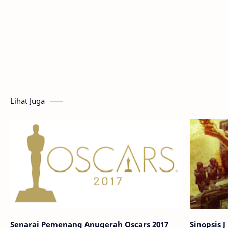
Lihat Juga
Senarai Pemenang Anugerah Oscars 2017
Sinopsis J