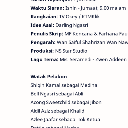
Waktu Siaran:
Isnin - Jumaat, 9.00 malam
Rangkaian:
TV Okey / RTMKlik
Idea Asal:
Darling Ngasri
Penulis Skrip:
MF Kencana & Farhana Fau
Pengarah:
Wan Saiful Shahrizan Wan Naw
Produksi:
NS Star Studio
Lagu Tema:
Misi Seramedi - Zwen Addeen
Watak Pelakon
Shiqin Kamal sebagai Medina
Bell Ngasri sebagai Abli
Acong Sweetchild sebagai Jibon
Aidil Aziz sebagai Khalid
Azlee Jaafar sebagai Tok Ketua
Dottie sebagai Nasha