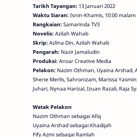
Tarikh Tayangan:
13 Januari 2022
Waktu Siaran:
Isnin-Khamis, 10:00 malam
Rangkaian:
Samarinda TV3
Novelis:
Azilah Wahab
Skrip:
Azlina Din, Azilah Wahab
Pengarah:
Nazir Jamaludin
Produksi:
Ansar Creative Media
Pelakon:
Nazim Othman, Uyaina Arshad, A
Sherie Merlis, Sahronizam, Marissa Yasmin
Juhari, Nynaa Harizal, Izuan Razali, Raja S
Watak Pelakon
Nazim Othman sebagai Afiq
Uyaina Arshad sebagai Khadijah
Fify Azmi sebagai Ramlah