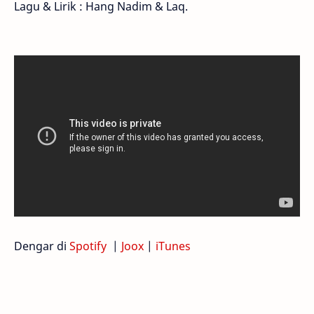
Lagu & Lirik : Hang Nadim & Laq.
Dengar di
Spotify
|
Joox
|
iTunes