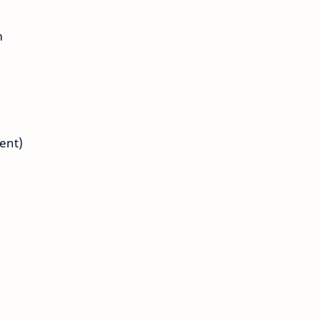
m
ent)