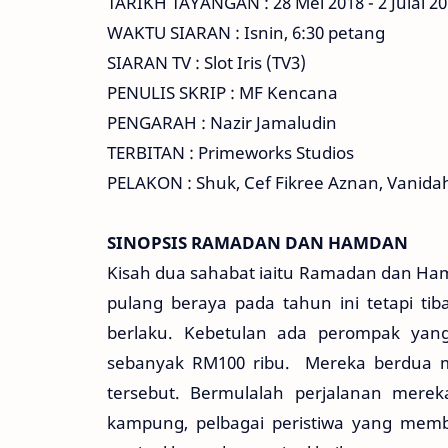
TARIKH TAYANGAN : 28 Mei 2018 - 2 Julai 2
WAKTU SIARAN : Isnin, 6:30 petang
SIARAN TV : Slot Iris (TV3)
PENULIS SKRIP : MF Kencana
PENGARAH : Nazir Jamaludin
TERBITAN : Primeworks Studios
PELAKON : Shuk, Cef Fikree Aznan, Vanidah
SINOPSIS RAMADAN DAN HAMDAN
Kisah dua sahabat iaitu Ramadan dan Ham
pulang beraya pada tahun ini tetapi tiba
berlaku. Kebetulan ada perompak yang
sebanyak RM100 ribu. Mereka berdua
tersebut. Bermulalah perjalanan merek
kampung, pelbagai peristiwa yang memb