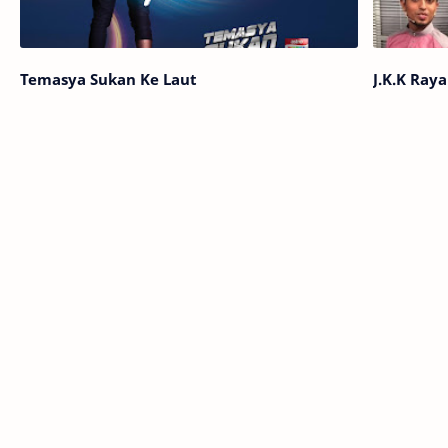
Temasya Sukan Ke Laut
J.K.K Raya