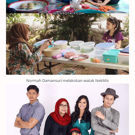
Normah Damansuri melakokan watak NekMis