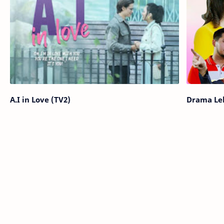
A.I in Love (TV2)
Drama Lel