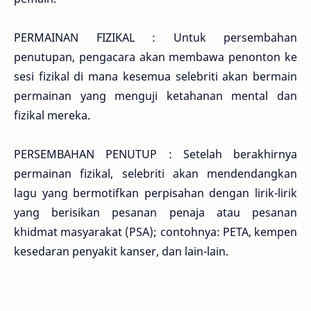
PERMAINAN FIZIKAL : Untuk persembahan
penutupan, pengacara akan membawa penonton ke
sesi fizikal di mana kesemua selebriti akan bermain
permainan yang menguji ketahanan mental dan
fizikal mereka.
PERSEMBAHAN PENUTUP : Setelah berakhirnya
permainan fizikal, selebriti akan mendendangkan
lagu yang bermotifkan perpisahan dengan lirik-lirik
yang berisikan pesanan penaja atau pesanan
khidmat masyarakat (PSA); contohnya: PETA, kempen
kesedaran penyakit kanser, dan lain-lain.