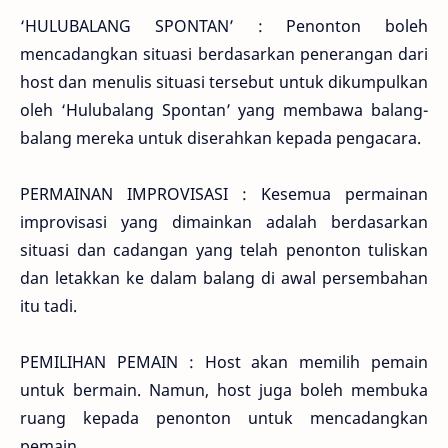
‘HULUBALANG SPONTAN’ : Penonton boleh
mencadangkan situasi berdasarkan penerangan dari
host dan menulis situasi tersebut untuk dikumpulkan
oleh ‘Hulubalang Spontan’ yang membawa balang-
balang mereka untuk diserahkan kepada pengacara.
PERMAINAN IMPROVISASI : Kesemua permainan
improvisasi yang dimainkan adalah berdasarkan
situasi dan cadangan yang telah penonton tuliskan
dan letakkan ke dalam balang di awal persembahan
itu tadi.
PEMILIHAN PEMAIN : Host akan memilih pemain
untuk bermain. Namun, host juga boleh membuka
ruang kepada penonton untuk mencadangkan
pemain.