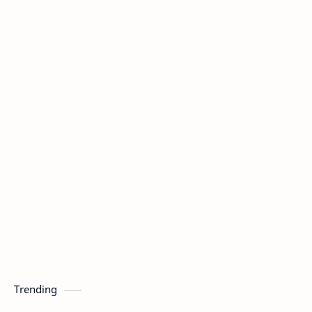
Trending