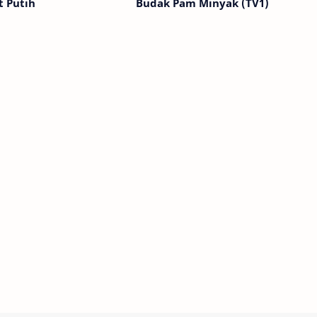
t Putih
Budak Pam Minyak (TV1)