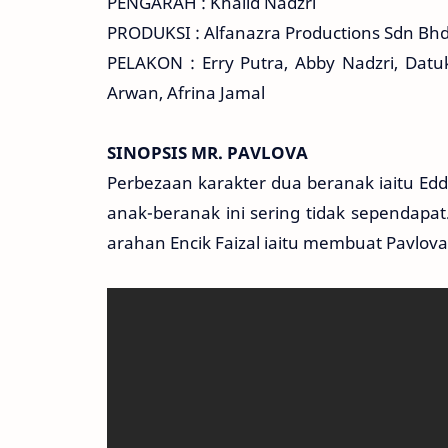
PENGARAH : Khalid Nadzri
PRODUKSI : Alfanazra Productions Sdn Bh
PELAKON : Erry Putra, Abby Nadzri, Datu
Arwan, Afrina Jamal
SINOPSIS MR. PAVLOVA
Perbezaan karakter dua beranak iaitu E
anak-beranak ini sering tidak sependap
arahan Encik Faizal iaitu membuat Pavlov