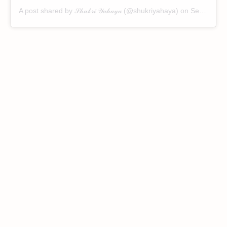
A post shared by 𝒮𝒽𝓊𝓀𝓇𝒾 𝒴𝒶𝒽𝒶𝓎𝒶 (@shukriyahaya)
on
Sep 30, 2019 at 8:52am PDT