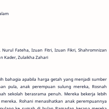
malam
urul Fateha, Izuan Fitri, Izuan Fikri, Shahromnizan
an Kader, Zulaikha Zahari
bih bahagia apabila harga getah yang menjadi sumber
han pula, anak perempuan sulung mereka, Rosnah
uah sekolah berasrama penuh. Mereka bekerja lebih
n mereka. Rohani menasihatkan anak perempuannya
 pulang ke rumah di bulan Ramadan kerana mereka