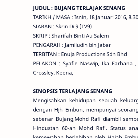
JUDUL : BUJANG TERLAJAK SENANG
TARIKH / MASA : Isnin, 18 Januari 2016, 8.
SIARAN : Skrin Di 9 (TV9)
SKRIP : Sharifah Binti Au Salem
PENGARAH : Jamiludin bin Jabar
TERBITAN : Enuja Productions Sdn Bhd
PELAKON : Syafie Naswip, Ika Farhana , 
Crossley, Keena,
SINOPSIS TERLAJANG SENANG
Mengisahkan kehidupan sebuah keluarg
dengan Hjh Embun, mempunyai seorang a
sebenar Bujang,Mohd Rafi diambil semp
Hindustan 60-an Mohd Rafi. Status an
kemewahan berlebihan oleh Hajah Embun