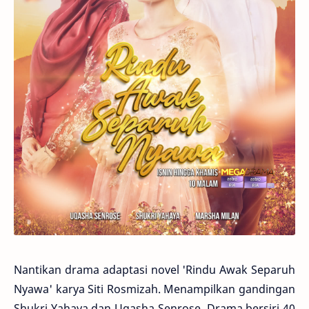
Nantikan drama adaptasi novel 'Rindu Awak Separuh
Nyawa' karya Siti Rosmizah. Menampilkan gandingan
Shukri Yahaya dan Uqasha Senrose. Drama bersiri 40