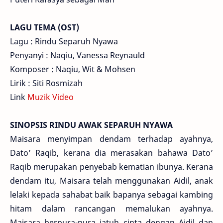
LAGU TEMA (OST)
Lagu : Rindu Separuh Nyawa
Penyanyi : Naqiu, Vanessa Reynauld
Komposer : Naqiu, Wit & Mohsen
Lirik : Siti Rosmizah
Link
Muzik Video
SINOPSIS RINDU AWAK SEPARUH NYAWA
Maisara menyimpan dendam terhadap ayahnya,
Dato’ Raqib, kerana dia merasakan bahawa Dato’
Raqib merupakan penyebab kematian ibunya. Kerana
dendam itu, Maisara telah menggunakan Aidil, anak
lelaki kepada sahabat baik bapanya sebagai kambing
hitam dalam rancangan memalukan ayahnya.
Maisara berpura-pura jatuh cinta dengan Aidil dan