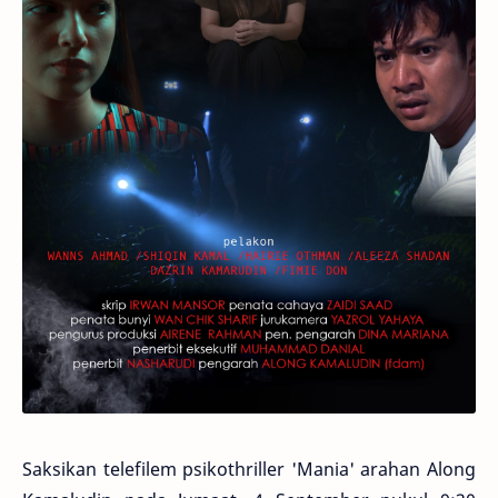
Saksikan telefilem psikothriller 'Mania' arahan Along